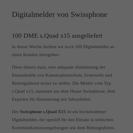
info@yourdomain.com
Digitalmelder von Swissphone
About us
Lorem ipsum dolor sit amet, consectetuer adipiscing elit.
100 DME s.Quad x15 ausgeliefert
Aenean commodo ligula eget dolor. Aenean massa. Cum
In dieser Woche durften wir noch 100 Digitalmelder an
sociis natoque penatibus et magnis dis parturient montes,
nascetur ridiculus mus. Donec quam felis, ultricies nec.
einen Kunden übergeben.
Diese dienen dazu, eine adäquate Alarmierung der
Einsatzkräfte von Katastrophenschutz, Feuerwehr und
Rettungsdienst sicher zu stellen. Die Melder vom Typ
s.Quad x15, stammen aus dem Hause Swissphone, dem
Experten für Alarmierung seit Jahrzehnten.
Der
Swissphone s.Quad X15
ist ein hochmoderner
Digitalmelder, der speziell für den Einsatz in kritischen
Kommunikationsumgebungen wie dem Rettungsdienst,