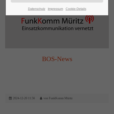
Datenschutz
Impressum
Cookie-Details
24h
/ 365days
We offer support for our customers
Mon - Fri 8:00am - 5:00pm
(GMT +1)
Get in touch
BOS-News
Cybersteel Inc.
376-293 City Road, Suite 600
San Francisco, CA 94102
Have any questions?
2024-12-20 11:56
von FunkKomm Müritz
+44 1234 567 890
Drop us a line